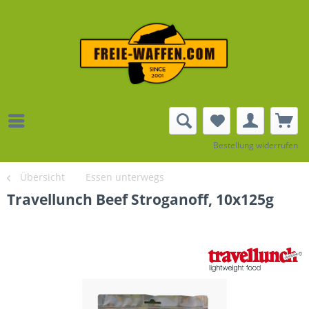
Bestellung widerrufen
Übersicht
Essen unterwegs
Travellunch Beef Stroganoff, 10x125g