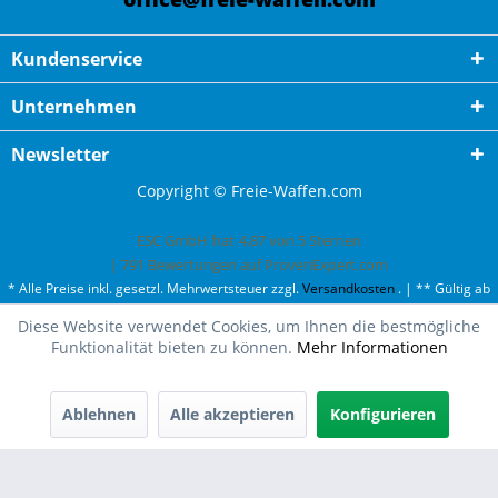
Kundenservice
Unternehmen
Newsletter
Copyright © Freie-Waffen.com
ESC GmbH
hat
4,87
von
5
Sternen
|
791
Bewertungen auf ProvenExpert.com
* Alle Preise inkl. gesetzl. Mehrwertsteuer zzgl.
Versandkosten
. | ** Gültig ab
50¤ Bestellwert und einmal pro Kunde. | *** Innerhalb Deutschland,
Diese Website verwendet Cookies, um Ihnen die bestmögliche
ausgenommen Gefahrgut. Weitere Ländern finden Sie unter
Versandkosten
.
Funktionalität bieten zu können.
Mehr Informationen
Ablehnen
Alle akzeptieren
Konfigurieren