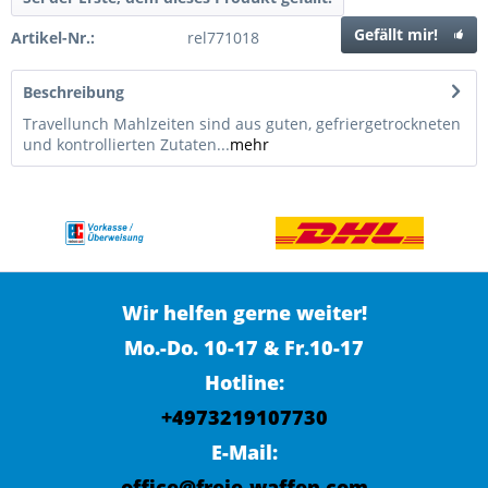
Gefällt mir!
Artikel-Nr.:
rel771018
Beschreibung
Travellunch Mahlzeiten sind aus guten, gefriergetrockneten
und kontrollierten Zutaten...
mehr
Wir helfen gerne weiter!
Mo.-Do. 10-17 & Fr.10-17
Hotline:
+4973219107730
E-Mail:
office@freie-waffen.com