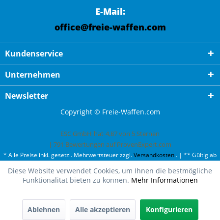
E-Mail:
office@freie-waffen.com
Kundenservice
Unternehmen
Newsletter
Copyright © Freie-Waffen.com
ESC GmbH
hat
4,87
von
5
Sternen
|
791
Bewertungen auf ProvenExpert.com
* Alle Preise inkl. gesetzl. Mehrwertsteuer zzgl.
Versandkosten
. | ** Gültig ab
50¤ Bestellwert und einmal pro Kunde. | *** Innerhalb Deutschland,
Diese Website verwendet Cookies, um Ihnen die bestmögliche
ausgenommen Gefahrgut. Weitere Ländern finden Sie unter
Versandkosten
.
Funktionalität bieten zu können.
Mehr Informationen
Ablehnen
Alle akzeptieren
Konfigurieren