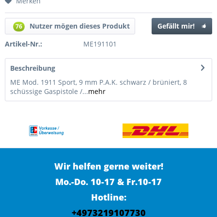
Merken
Nutzer mögen dieses Produkt
Gefällt mir!
76
Artikel-Nr.:
ME191101
Beschreibung
ME Mod. 1911 Sport, 9 mm P.A.K. schwarz / brüniert, 8
schüssige Gaspistole /...
mehr
Wir helfen gerne weiter!
Mo.-Do. 10-17 & Fr.10-17
Hotline:
+4973219107730