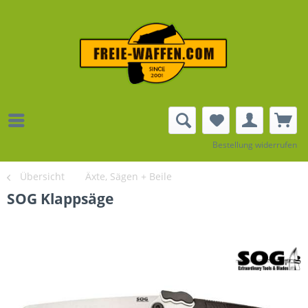
Bestellung widerrufen
Übersicht
Äxte, Sägen + Beile
SOG Klappsäge