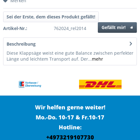
Merken
Sei der Erste, dem dieses Produkt gefällt!
Gefällt mir!
Artikel-Nr.:
762024_rel2014
Beschreibung
Diese Klappsäge weist eine gute Balance zwischen perfekter
Länge und leichtem Transport auf. Der...
mehr
Wir helfen gerne weiter!
Mo.-Do. 10-17 & Fr.10-17
Hotline:
+4973219107730