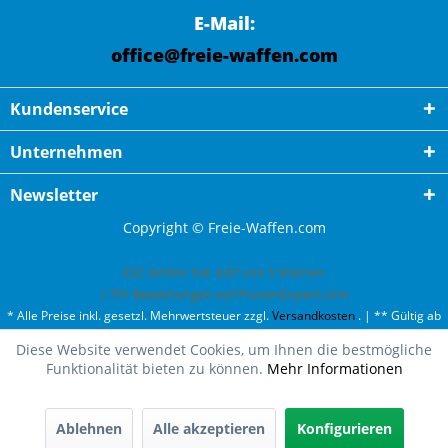
E-Mail:
office@freie-waffen.com
Kundenservice
Unternehmen
Newsletter
Copyright © Freie-Waffen.com
ESC GmbH
hat
4,87
von
5
Sternen
|
791
Bewertungen auf ProvenExpert.com
* Alle Preise inkl. gesetzl. Mehrwertsteuer zzgl.
Versandkosten
. | ** Gültig ab
50¤ Bestellwert und einmal pro Kunde. | *** Innerhalb Deutschland,
Diese Website verwendet Cookies, um Ihnen die bestmögliche
ausgenommen Gefahrgut. Weitere Ländern finden Sie unter
Versandkosten
.
Funktionalität bieten zu können.
Mehr Informationen
Ablehnen
Alle akzeptieren
Konfigurieren