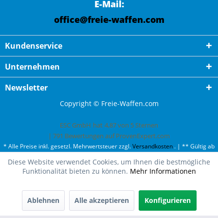
E-Mail:
office@freie-waffen.com
Kundenservice
Unternehmen
Newsletter
Copyright © Freie-Waffen.com
ESC GmbH
hat
4,87
von
5
Sternen
|
791
Bewertungen auf ProvenExpert.com
* Alle Preise inkl. gesetzl. Mehrwertsteuer zzgl.
Versandkosten
. | ** Gültig ab
50¤ Bestellwert und einmal pro Kunde. | *** Innerhalb Deutschland,
Diese Website verwendet Cookies, um Ihnen die bestmögliche
ausgenommen Gefahrgut. Weitere Ländern finden Sie unter
Versandkosten
.
Funktionalität bieten zu können.
Mehr Informationen
Ablehnen
Alle akzeptieren
Konfigurieren