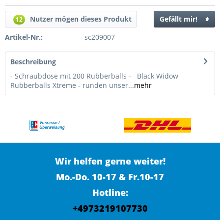
Nutzer mögen dieses Produkt
Gefällt mir!
12
Artikel-Nr.:
sc209007
Beschreibung
- Schraubdose mit 200 Rubberballs - Black Widow
Rubberballs Xtreme - runden unser...
mehr
Wir helfen gerne weiter!
Mo.-Do. 10-17 & Fr.10-17
Hotline:
+4973219107730