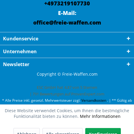
+4973219107730
E-Mail:
office@freie-waffen.com
Kundenservice
Unternehmen
Newsletter
Copyright © Freie-Waffen.com
ESC GmbH
hat
4,87
von
5
Sternen
|
791
Bewertungen auf ProvenExpert.com
* Alle Preise inkl. gesetzl. Mehrwertsteuer zzgl.
Versandkosten
. | ** Gültig ab
50¤ Bestellwert und einmal pro Kunde. | *** Innerhalb Deutschland,
Diese Website verwendet Cookies, um Ihnen die bestmögliche
ausgenommen Gefahrgut. Weitere Ländern finden Sie unter
Versandkosten
.
Funktionalität bieten zu können.
Mehr Informationen