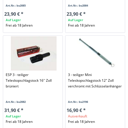
Art.Nr.: bu2085
Art.Nr.: bu2084
23,90 € *
23,90 € *
Auf Lager
Auf Lager
Frei ab 18 Jahren
Frei ab 18 Jahren
ESP 3 - teiliger
3 - teiliger Mini
Teleskopschlagstock 16'' Zoll
Teleskopschlagstock 12" Zoll
brüniert
verchromt mit Schlüsselanhänger
Art.Nr.: bu2082
Art.Nr.: bu2196
31,90 € *
16,90 € *
Ausverkauft
Auf Lager
Frei ab 18 Jahren
Frei ab 18 Jahren