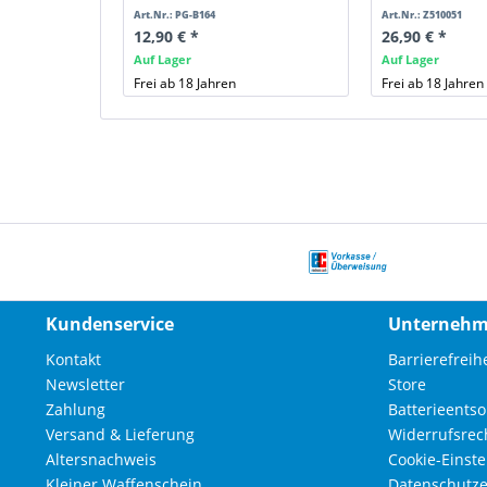
Art.Nr.: PG-B164
Art.Nr.: Z510051
12,90 € *
26,90 € *
Auf Lager
Auf Lager
Frei ab 18 Jahren
Frei ab 18 Jahren
Kundenservice
Unterneh
Kontakt
Barrierefreihe
Newsletter
Store
Zahlung
Batterieents
Versand & Lieferung
Widerrufsrec
Altersnachweis
Cookie-Einst
Kleiner Waffenschein
Datenschutze