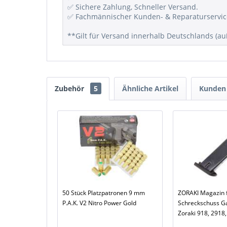
✅ Sichere Zahlung, Schneller Versand.
✅ Fachmännischer Kunden- & Reparaturservic
**Gilt für Versand innerhalb Deutschlands (auß
Zubehör
5
Ähnliche Artikel
Kunden 
50 Stück Platzpatronen 9 mm
ZORAKI Magazin 
P.A.K. V2 Nitro Power Gold
Schreckschuss Ga
Zoraki 918, 2918,