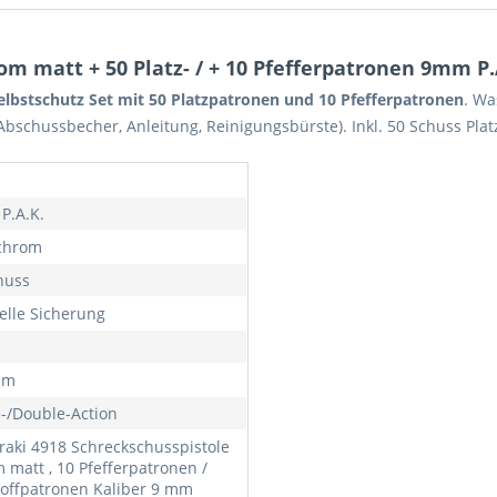
om matt + 50 Platz- / + 10 Pfefferpatronen 9mm P.
bstschutz Set mit 50 Platzpatronen und 10 Pfefferpatronen
. Wa
Abschussbecher, Anleitung, Reinigungsbürste). Inkl. 50 Schuss Pl
i
P.A.K.
chrom
huss
lle Sicherung
mm
e-/Double-Action
oraki 4918 Schreckschusspistole
 matt , 10 Pfefferpatronen /
toffpatronen Kaliber 9 mm