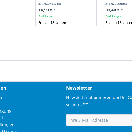
Art.Nr.: PG-N135
Art.Nr.: z510056
14,90 € *
31,40 € *
Auf Lager
Auf Lager
Frei ab 18 Jahren
Frei ab 18 Jahre
men
Newsletter
it
Newsletter abonnieren und 5¤ G
sichern. **
orgung
ht
ellungen
rklärung