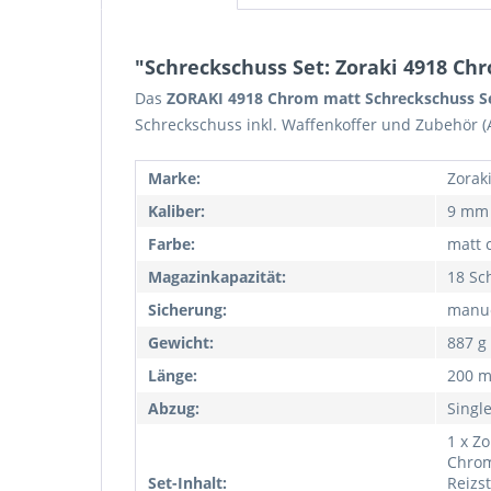
"Schreckschuss Set: Zoraki 4918 Chr
Das
ZORAKI 4918 Chrom matt Schreckschuss Sel
Schreckschuss inkl. Waffenkoffer und Zubehör (
Marke:
Zorak
Kaliber:
9 mm 
Farbe:
matt 
Magazinkapazität:
18 Sc
Sicherung:
manue
Gewicht:
887 g
Länge:
200 
Abzug:
Singl
1 x Z
Chrom
Set-Inhalt:
Reizs