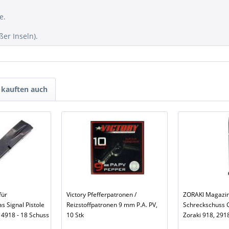
e.
er Inseln).
kauften auch
für
Victory Pfefferpatronen /
ZORAKI Magazin
s Signal Pistole
Reizstoffpatronen 9 mm P.A. PV,
Schreckschuss G
 4918 - 18 Schuss
10 Stk
Zoraki 918, 291