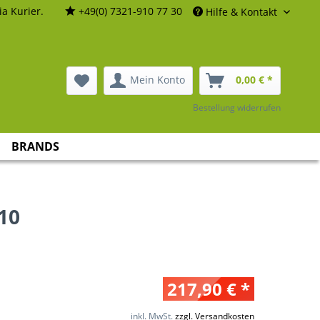
a Kurier.
+49(0) 7321-910 77 30
Hilfe & Kontakt
Mein Konto
0,00 € *
Bestellung widerrufen
BRANDS
 10
217,90 € *
inkl. MwSt.
zzgl. Versandkosten