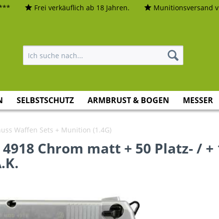
***
Frei verkäuflich ab 18 Jahren.
Munitionsversand vi
N
SELBSTSCHUTZ
ARMBRUST & BOGEN
MESSER
uss Waffen Sets + Munition (1.4G)
 4918 Chrom matt + 50 Platz- / +
.K.