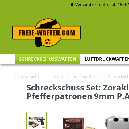
Versandkostenfrei ab 150€ 
SCHRECKSCHUSSWAFFEN
LUFTDRUCKWAFFE
Übersicht
Schreckschusswaffen
Schrecksch
Schreckschuss Set: Zoraki
Pfefferpatronen 9mm P.A