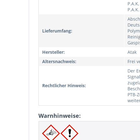
P.A.K
P.A.K.
Absch
Deuts
Lieferumfang:
Polym
Reini
Gaspi
Hersteller:
Atak
Altersnachweis:
Frei v
Der E
Signa
zugel
Rechtlicher Hinweis:
Besch
PTB-Z
weite
Warnhinweise: