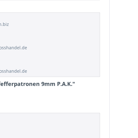
h.biz
rosshandel.de
rosshandel.de
Pfefferpatronen 9mm P.A.K."