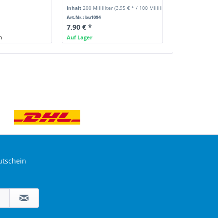
Inhalt
200 Milliliter
(3,95 € * / 100 Milliliter)
Art.Nr.: bu1094
7,90 € *
n
Auf Lager
utschein