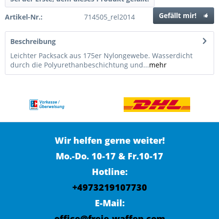
Gefällt mir!
Artikel-Nr.:
714505_rel2014
Beschreibung
Leichter Packsack aus 175er Nylongewebe. Wasserdicht
durch die Polyurethanbeschichtung und...
mehr
Wir helfen gerne weiter!
Mo.-Do. 10-17 & Fr.10-17
Hotline:
+4973219107730
E-Mail:
office@freie-waffen.com