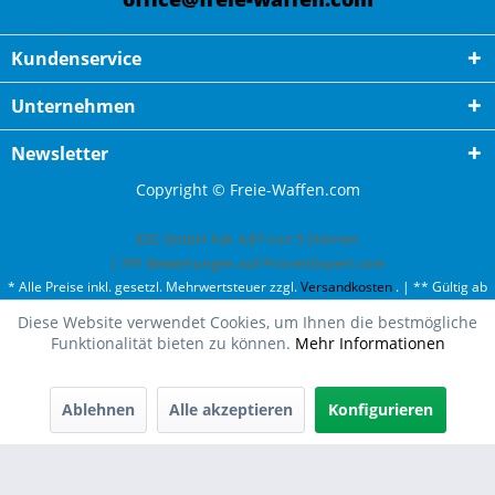
Kundenservice
Unternehmen
Newsletter
Copyright © Freie-Waffen.com
ESC GmbH
hat
4,87
von
5
Sternen
|
791
Bewertungen auf ProvenExpert.com
* Alle Preise inkl. gesetzl. Mehrwertsteuer zzgl.
Versandkosten
. | ** Gültig ab
50¤ Bestellwert und einmal pro Kunde. | *** Innerhalb Deutschland,
Diese Website verwendet Cookies, um Ihnen die bestmögliche
ausgenommen Gefahrgut. Weitere Ländern finden Sie unter
Versandkosten
.
Funktionalität bieten zu können.
Mehr Informationen
Ablehnen
Alle akzeptieren
Konfigurieren