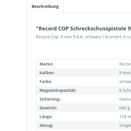
Beschreibung
"Record COP Schreckschusspistole 9
Record Cop, 9 mm P.A.K. schwarz / brüniert, 6 s
Marke:
Recor
Kaliber:
9 mm 
Farbe:
schwa
Magazinkapazität:
6 Sch
Sicherung:
manue
Gewicht:
640 g
Länge:
158 
Abzug:
Singl