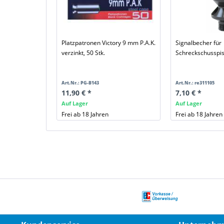
Platzpatronen Victory 9 mm P.A.K.
Signalbecher für
verzinkt, 50 Stk.
Schreckschusspis
Art.Nr.: PG-B143
Art.Nr.: re311105
11,90 € *
7,10 € *
Auf Lager
Auf Lager
Frei ab 18 Jahren
Frei ab 18 Jahren