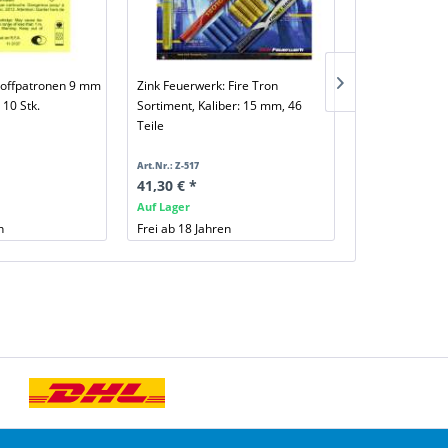
toffpatronen 9 mm
Zink Feuerwerk: Fire Tron
50 Stück Plat
 10 Stk.
Sortiment, Kaliber: 15 mm, 46
P.A.K. V2 Nitr
Teile
Art.Nr.: Z-517
Art.Nr.: PG-B164
41,30 € *
12,90 € *
Auf Lager
Auf Lager
n
Frei ab 18 Jahren
Frei ab 18 Jahr