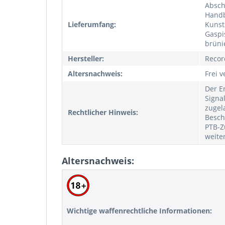
Absch
Handb
Lieferumfang:
Kunst
Gaspi
brüni
Hersteller:
Recor
Altersnachweis:
Frei v
Der E
Signa
zugel
Rechtlicher Hinweis:
Besch
PTB-Z
weite
Altersnachweis:
Wichtige waffenrechtliche Informationen: