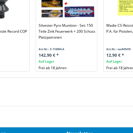
Silvester Pyro Munition - Set: 150
Wadie CS-Reizs
tole Record COP
Teile Zink Feuerwerk + 200 Schuss
P.A. für Pistolen,
Platzpatronen
Art.Nr.: Z-112004-A
Art.Nr.: wa845410
142,90 € *
12,90 € *
Auf Lager
Auf Lager
Frei ab 18 Jahren
Frei ab 18 Jahre