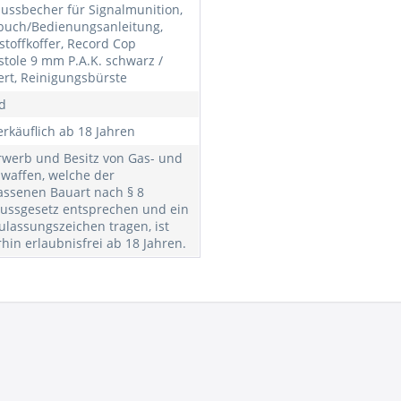
ussbecher für Signalmunition,
uch/Bedienungsanleitung,
stoffkoffer, Record Cop
stole 9 mm P.A.K. schwarz /
ert, Reinigungsbürste
d
erkäuflich ab 18 Jahren
rwerb und Besitz von Gas- und
lwaffen, welche der
assenen Bauart nach § 8
ussgesetz entsprechen und ein
ulassungszeichen tragen, ist
rhin erlaubnisfrei ab 18 Jahren.