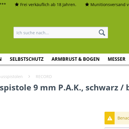
***
Frei verkäuflich ab 18 Jahren.
Munitionsversand vi
N
SELBSTSCHUTZ
ARMBRUST & BOGEN
MESSER
usspistolen
RECORD
pistole 9 mm P.A.K., schwarz / 
Benach