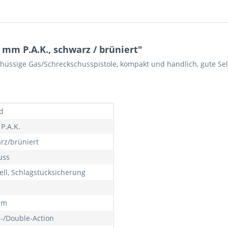
 mm P.A.K., schwarz / brüniert"
chüssige Gas/Schreckschusspistole, kompakt und handlich, gute Sel
d
P.A.K.
rz/brüniert
uss
ll, Schlagstücksicherung
mm
e-/Double-Action