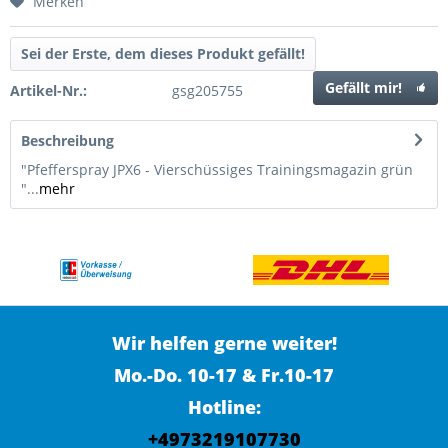
Merken
Sei der Erste, dem dieses Produkt gefällt!
Gefällt mir!
Artikel-Nr.:
gsg205755
Beschreibung
"Pfefferspray JPX6 - Vierschüssiges Trainingsmagazin grün
"...
mehr
Wir helfen gerne weiter!
Mo.-Do. 10-17 & Fr.10-17
Hotline:
+4973219107730