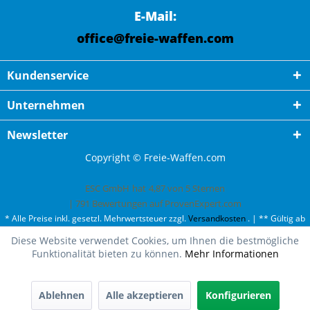
E-Mail:
office@freie-waffen.com
Kundenservice
Unternehmen
Newsletter
Copyright © Freie-Waffen.com
ESC GmbH
hat
4,87
von
5
Sternen
|
791
Bewertungen auf ProvenExpert.com
* Alle Preise inkl. gesetzl. Mehrwertsteuer zzgl.
Versandkosten
. | ** Gültig ab
50¤ Bestellwert und einmal pro Kunde. | *** Innerhalb Deutschland,
Diese Website verwendet Cookies, um Ihnen die bestmögliche
ausgenommen Gefahrgut. Weitere Ländern finden Sie unter
Versandkosten
.
Funktionalität bieten zu können.
Mehr Informationen
Ablehnen
Alle akzeptieren
Konfigurieren