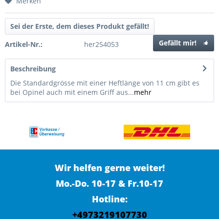
Merken
Sei der Erste, dem dieses Produkt gefällt!
Gefällt mir!
Artikel-Nr.:
her254053
Beschreibung
Die Standardgrösse mit einer Heftlänge von 11 cm gibt es
bei Opinel auch mit einem Griff aus...
mehr
Wir helfen gerne weiter!
Mo.-Do. 10-17 & Fr.10-17
Hotline:
+4973219107730