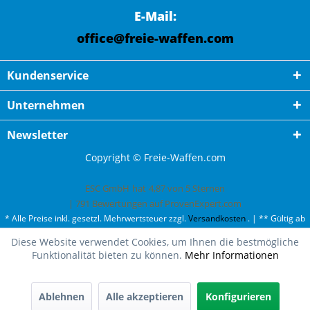
E-Mail:
office@freie-waffen.com
Kundenservice
Unternehmen
Newsletter
Copyright © Freie-Waffen.com
ESC GmbH
hat
4,87
von
5
Sternen
|
791
Bewertungen auf ProvenExpert.com
* Alle Preise inkl. gesetzl. Mehrwertsteuer zzgl.
Versandkosten
. | ** Gültig ab
50¤ Bestellwert und einmal pro Kunde. | *** Innerhalb Deutschland,
Diese Website verwendet Cookies, um Ihnen die bestmögliche
ausgenommen Gefahrgut. Weitere Ländern finden Sie unter
Versandkosten
.
Funktionalität bieten zu können.
Mehr Informationen
Ablehnen
Alle akzeptieren
Konfigurieren