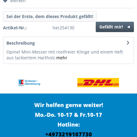
Merken
Sei der Erste, dem dieses Produkt gefällt!
Gefällt mir!
Artikel-Nr.:
her254130
Beschreibung
Opinel Mini-Messer mit rostfreier Klinge und einem Heft
aus lackiertem Hartholz.
mehr
Wir helfen gerne weiter!
Mo.-Do. 10-17 & Fr.10-17
Hotline:
+4973219107730