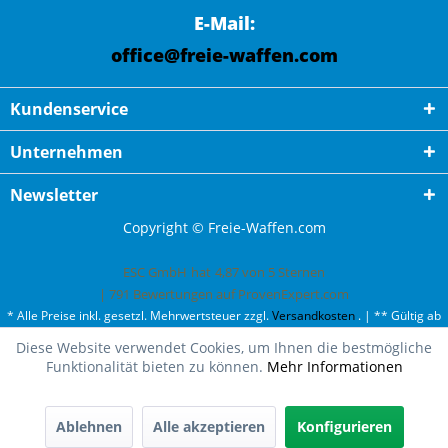
E-Mail:
office@freie-waffen.com
Kundenservice
Unternehmen
Newsletter
Copyright © Freie-Waffen.com
ESC GmbH
hat
4,87
von
5
Sternen
|
791
Bewertungen auf ProvenExpert.com
* Alle Preise inkl. gesetzl. Mehrwertsteuer zzgl.
Versandkosten
. | ** Gültig ab
50¤ Bestellwert und einmal pro Kunde. | *** Innerhalb Deutschland,
Diese Website verwendet Cookies, um Ihnen die bestmögliche
ausgenommen Gefahrgut. Weitere Ländern finden Sie unter
Versandkosten
.
Funktionalität bieten zu können.
Mehr Informationen
Ablehnen
Alle akzeptieren
Konfigurieren