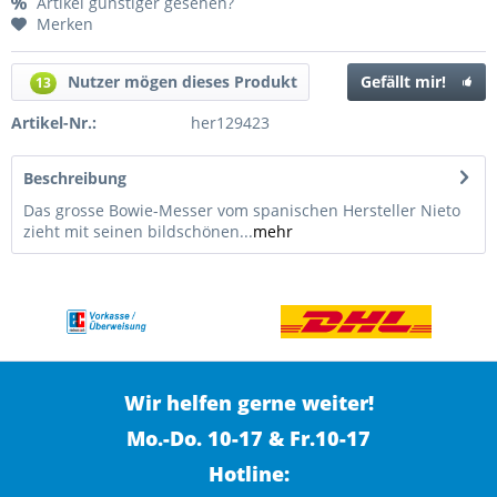
Artikel günstiger gesehen?
Merken
Nutzer mögen dieses Produkt
Gefällt mir!
13
Artikel-Nr.:
her129423
Beschreibung
Das grosse Bowie-Messer vom spanischen Hersteller Nieto
zieht mit seinen bildschönen...
mehr
Wir helfen gerne weiter!
Mo.-Do. 10-17 & Fr.10-17
Hotline: