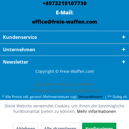
+4973219107730
E-Mail:
office@freie-waffen.com
Kundenservice
Unternehmen
Newsletter
Copyright © Freie-Waffen.com
ESC GmbH
hat
4,87
von
5
Sternen
|
791
Bewertungen auf ProvenExpert.com
* Alle Preise inkl. gesetzl. Mehrwertsteuer zzgl.
Versandkosten
. | ** Gültig ab
50¤ Bestellwert und einmal pro Kunde. | *** Innerhalb Deutschland,
Diese Website verwendet Cookies, um Ihnen die bestmögliche
ausgenommen Gefahrgut. Weitere Ländern finden Sie unter
Versandkosten
.
Funktionalität bieten zu können.
Mehr Informationen
Oh fast ausverkauft!
Wir haben nur noch 1 mal Nieto-Bowie-Messer, Stahl
AN.58, Olivenholz-Schalen, Klinge 23 auf Lager.
Ablehnen
Alle akzeptieren
Konfigurieren