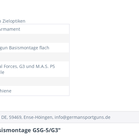
 Zieloptiken
Armament
gun Basismontage flach
al Forces, G3 und M.A.S. P5
le
chiene
 DE, 59469, Ense-Höingen, info@germansportguns.de
sismontage GSG-5/G3"