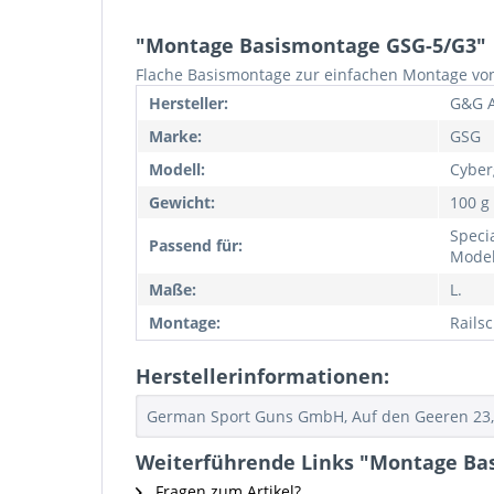
"Montage Basismontage GSG-5/G3"
Flache Basismontage zur einfachen Montage von
Hersteller:
G&G 
Marke:
GSG
Modell:
Cyber
Gewicht:
100 g
Speci
Passend für:
Model
Maße:
L.
Montage:
Rails
Herstellerinformationen:
German Sport Guns GmbH, Auf den Geeren 23,
Weiterführende Links "Montage Ba
Fragen zum Artikel?