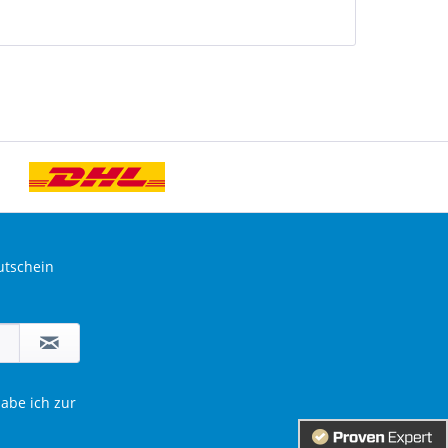
utschein
abe ich zur