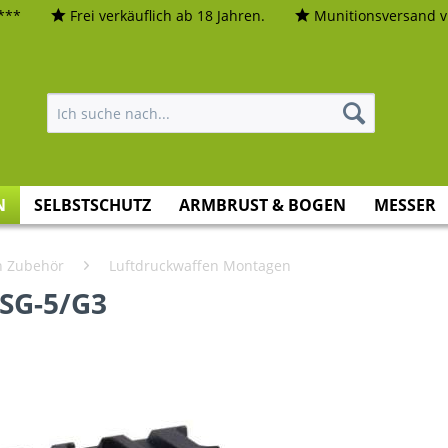
***
Frei verkäuflich ab 18 Jahren.
Munitionsversand vi
N
SELBSTSCHUTZ
ARMBRUST & BOGEN
MESSER
n Zubehör
Luftdruckwaffen Montagen
SG-5/G3