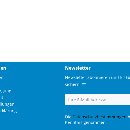
men
Newsletter
it
Newsletter abonnieren und 5¤ G
sichern. **
orgung
ht
ellungen
rklärung
Die
Datenschutzbestimmungen
h
Kenntnis genommen.