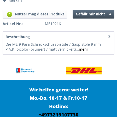
Merken
Nutzer mag dieses Produkt
Gefällt mir nicht
1
Artikel-Nr.:
ME192161
Beschreibung
Die ME 9 Para Schreckschusspistole / Gaspistole 9 mm
P.A.K. bicolor (brüniert / matt vernickelt)...
mehr
Wir helfen gerne weiter!
Mo.-Do. 10-17 & Fr.10-17
Hotline:
+4973219107730