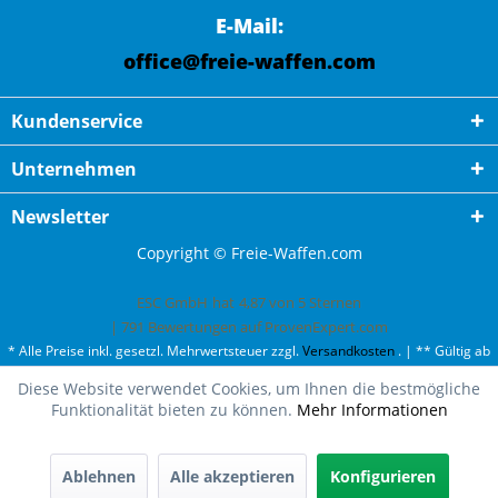
E-Mail:
office@freie-waffen.com
Kundenservice
Unternehmen
Newsletter
Copyright © Freie-Waffen.com
ESC GmbH
hat
4,87
von
5
Sternen
|
791
Bewertungen auf ProvenExpert.com
* Alle Preise inkl. gesetzl. Mehrwertsteuer zzgl.
Versandkosten
. | ** Gültig ab
50¤ Bestellwert und einmal pro Kunde. | *** Innerhalb Deutschland,
Diese Website verwendet Cookies, um Ihnen die bestmögliche
ausgenommen Gefahrgut. Weitere Ländern finden Sie unter
Versandkosten
.
Funktionalität bieten zu können.
Mehr Informationen
Ablehnen
Alle akzeptieren
Konfigurieren