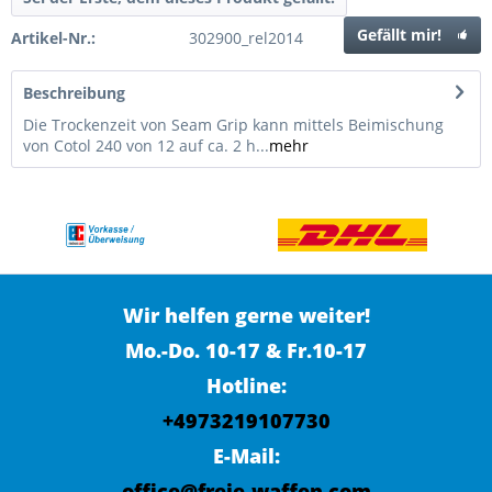
Gefällt mir!
Artikel-Nr.:
302900_rel2014
Beschreibung
Die Trockenzeit von Seam Grip kann mittels Beimischung
von Cotol 240 von 12 auf ca. 2 h...
mehr
Wir helfen gerne weiter!
Mo.-Do. 10-17 & Fr.10-17
Hotline:
+4973219107730
E-Mail:
office@freie-waffen.com