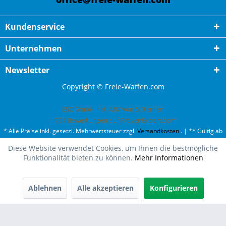
Kundenservice
Unternehmen
Newsletter
Copyright © Freie-Waffen.com
ESC GmbH
hat
4,87
von
5
Sternen
|
791
Bewertungen auf ProvenExpert.com
* Alle Preise inkl. gesetzl. Mehrwertsteuer zzgl.
Versandkosten
. | ** Gültig ab
50¤ Bestellwert und einmal pro Kunde. | *** Innerhalb Deutschland,
Diese Website verwendet Cookies, um Ihnen die bestmögliche
ausgenommen Gefahrgut. Weitere Ländern finden Sie unter
Versandkosten
.
Funktionalität bieten zu können.
Mehr Informationen
Ablehnen
Alle akzeptieren
Konfigurieren