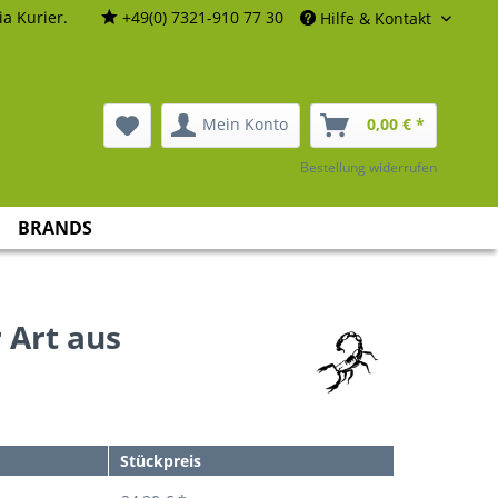
a Kurier.
+49(0) 7321-910 77 30
Hilfe & Kontakt
Mein Konto
0,00 € *
Bestellung widerrufen
BRANDS
 Art aus
Stückpreis