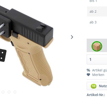
bis
1
ab
2
ab
3
Artikel g
Merken
Nutz
10
Artikel-Nr.: