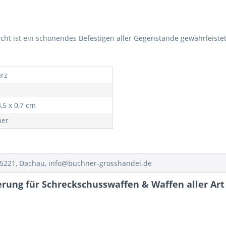
ht ist ein schonendes Befestigen aller Gegenstände gewährleistet
rz
3,5 x 0,7 cm
ner
85221, Dachau, info@buchner-grosshandel.de
ung für Schreckschusswaffen & Waffen aller Art 