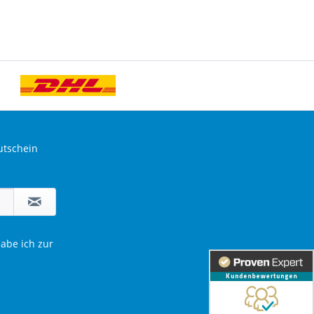
utschein
abe ich zur