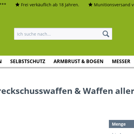
***
Frei verkäuflich ab 18 Jahren.
Munitionsversand vi
N
SELBSTSCHUTZ
ARMBRUST & BOGEN
MESSER
eckschusswaffen & Waffen aller
Menge