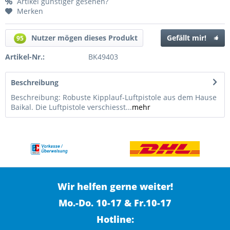
Artikel günstiger gesehen?
Merken
Nutzer mögen dieses Produkt
Gefällt mir!
95
Artikel-Nr.:
BK49403
Beschreibung
Beschreibung: Robuste Kipplauf-Luftpistole aus dem Hause
Baikal. Die Luftpistole verschiesst...
mehr
Wir helfen gerne weiter!
Mo.-Do. 10-17 & Fr.10-17
Hotline: