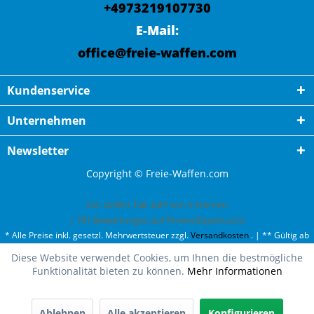
+4973219107730
E-Mail:
office@freie-waffen.com
Kundenservice
Unternehmen
Newsletter
Copyright © Freie-Waffen.com
ESC GmbH
hat
4,87
von
5
Sternen
|
791
Bewertungen auf ProvenExpert.com
* Alle Preise inkl. gesetzl. Mehrwertsteuer zzgl.
Versandkosten
. | ** Gültig ab
50¤ Bestellwert und einmal pro Kunde. | *** Innerhalb Deutschland,
Diese Website verwendet Cookies, um Ihnen die bestmögliche
ausgenommen Gefahrgut. Weitere Ländern finden Sie unter
Versandkosten
.
Funktionalität bieten zu können.
Mehr Informationen
Ablehnen
Alle akzeptieren
Konfigurieren