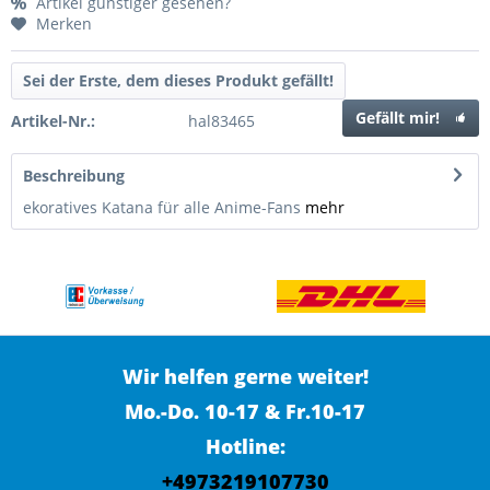
Artikel günstiger gesehen?
Merken
Sei der Erste, dem dieses Produkt gefällt!
Gefällt mir!
Artikel-Nr.:
hal83465
Beschreibung
ekoratives Katana für alle Anime-Fans
mehr
Wir helfen gerne weiter!
Mo.-Do. 10-17 & Fr.10-17
Hotline:
+4973219107730