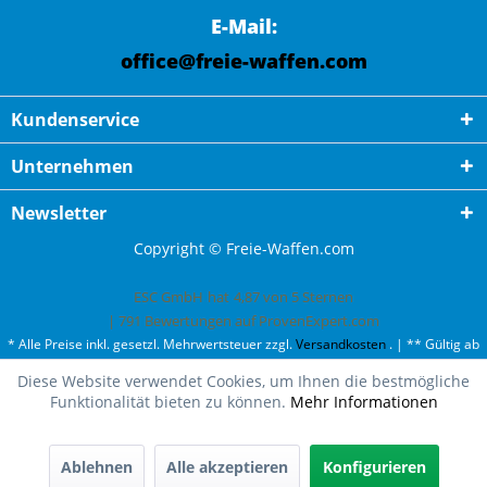
E-Mail:
office@freie-waffen.com
Kundenservice
Unternehmen
Newsletter
Copyright © Freie-Waffen.com
ESC GmbH
hat
4,87
von
5
Sternen
|
791
Bewertungen auf ProvenExpert.com
* Alle Preise inkl. gesetzl. Mehrwertsteuer zzgl.
Versandkosten
. | ** Gültig ab
50¤ Bestellwert und einmal pro Kunde. | *** Innerhalb Deutschland,
Diese Website verwendet Cookies, um Ihnen die bestmögliche
ausgenommen Gefahrgut. Weitere Ländern finden Sie unter
Versandkosten
.
Funktionalität bieten zu können.
Mehr Informationen
Oh fast ausverkauft!
Wir haben nur noch 1 mal Katana Yubashiri auf Lager.
Ablehnen
Alle akzeptieren
Konfigurieren