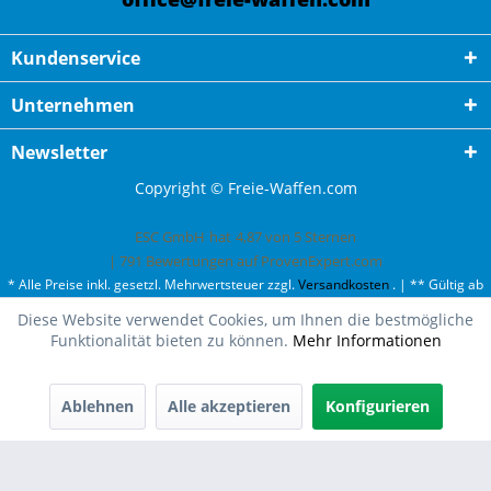
Kundenservice
Unternehmen
Newsletter
Copyright © Freie-Waffen.com
ESC GmbH
hat
4,87
von
5
Sternen
|
791
Bewertungen auf ProvenExpert.com
* Alle Preise inkl. gesetzl. Mehrwertsteuer zzgl.
Versandkosten
. | ** Gültig ab
50¤ Bestellwert und einmal pro Kunde. | *** Innerhalb Deutschland,
Diese Website verwendet Cookies, um Ihnen die bestmögliche
ausgenommen Gefahrgut. Weitere Ländern finden Sie unter
Versandkosten
.
Funktionalität bieten zu können.
Mehr Informationen
Ablehnen
Alle akzeptieren
Konfigurieren