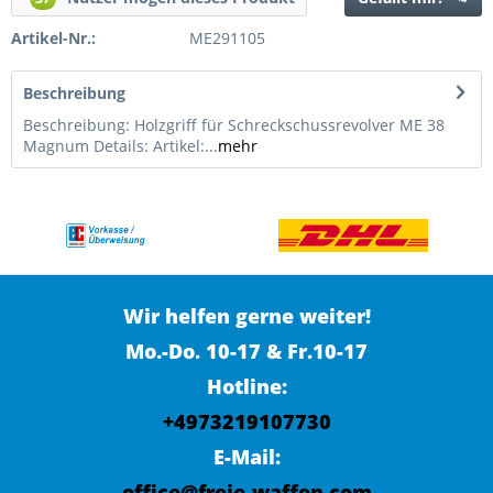
Artikel-Nr.:
ME291105
Beschreibung
Beschreibung: Holzgriff für Schreckschussrevolver ME 38
Magnum Details: Artikel:...
mehr
Wir helfen gerne weiter!
Mo.-Do. 10-17 & Fr.10-17
Hotline:
+4973219107730
E-Mail:
office@freie-waffen.com