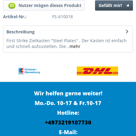
Nutzer mögen dieses Produkt
Gefällt mir!
33
Artikel-Nr.:
FS-610018
Beschreibung
First Strike Zielkasten "Steel Plates" . Der Kasten ist einfach
und schnell aufzustellen. Die...
mehr
Wir helfen gerne weiter!
Mo.-Do. 10-17 & Fr.10-17
Hotline:
+4973219107730
E-Mail: