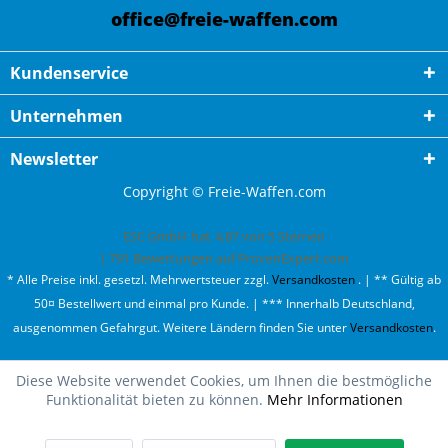
office@freie-waffen.com
Kundenservice
Unternehmen
Newsletter
Copyright © Freie-Waffen.com
ESC GmbH
hat
4,87
von
5
Sternen
|
791
Bewertungen auf ProvenExpert.com
* Alle Preise inkl. gesetzl. Mehrwertsteuer zzgl.
Versandkosten
. | ** Gültig ab
50¤ Bestellwert und einmal pro Kunde. | *** Innerhalb Deutschland,
ausgenommen Gefahrgut. Weitere Ländern finden Sie unter
Versandkosten
.
Diese Website verwendet Cookies, um Ihnen die bestmögliche
Funktionalität bieten zu können.
Mehr Informationen