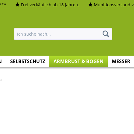
***
Frei verkäuflich ab 18 Jahren.
Munitionsversand vi
N
SELBSTSCHUTZ
ARMBRUST & BOGEN
MESSER
ör