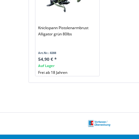
Knickspann Pistolenarmbrust
Alligator grün 80lbs
Art.Nr.: 8288
54,90 € *
Auf Lager
Frei ab 18 Jahren