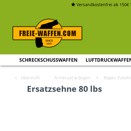
Versandkostenfrei ab 150€ 
SCHRECKSCHUSSWAFFEN
LUFTDRUCKWAFFE
Übersicht
Armbrust & Bogen
Bögen Zubeh
Ersatzsehne 80 lbs