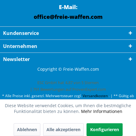
E-Mail:
office@freie-waffen.com
Kundenservice
Unternehmen
Newsletter
Copyright © Freie-Waffen.com
ESC GmbH
hat
4,87
von
5
Sternen
|
791
Bewertungen auf ProvenExpert.com
* Alle Preise inkl. gesetzl. Mehrwertsteuer zzgl.
Versandkosten
. | ** Gültig ab
50¤ Bestellwert und einmal pro Kunde. | *** Innerhalb Deutschland,
Diese Website verwendet Cookies, um Ihnen die bestmögliche
ausgenommen Gefahrgut. Weitere Ländern finden Sie unter
Versandkosten
.
Funktionalität bieten zu können.
Mehr Informationen
Oh fast ausverkauft!
Wir haben nur noch 2 mal enforcer Diamantschärfer auf
Lager.
Ablehnen
Alle akzeptieren
Konfigurieren