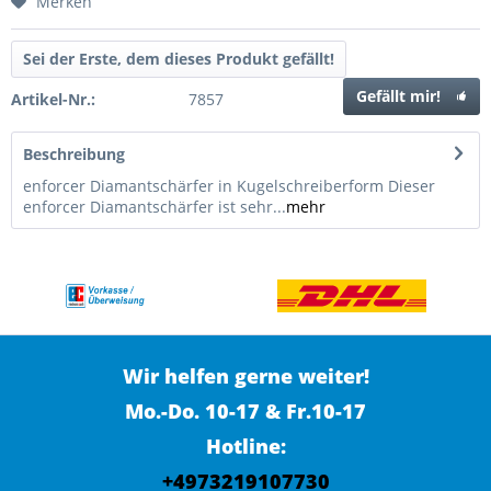
Merken
Sei der Erste, dem dieses Produkt gefällt!
Gefällt mir!
Artikel-Nr.:
7857
Beschreibung
enforcer Diamantschärfer in Kugelschreiberform Dieser
enforcer Diamantschärfer ist sehr...
mehr
Wir helfen gerne weiter!
Mo.-Do. 10-17 & Fr.10-17
Hotline:
+4973219107730