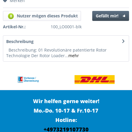
Merken
Nutzer mögen dieses Produkt
Gefällt mir!
8
Artikel-Nr.:
100_LO0001-blk
Beschreibung
Beschreibung: 01 Revolutionäre patentierte Rotor
Technologie Der Rotor Loader...
mehr
Wir helfen gerne weiter!
Mo.-Do. 10-17 & Fr.10-17
Hotline:
+4973219107730