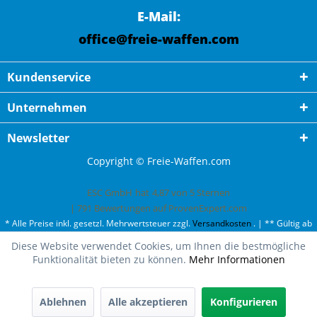
E-Mail:
office@freie-waffen.com
Kundenservice
Unternehmen
Newsletter
Copyright © Freie-Waffen.com
ESC GmbH
hat
4,87
von
5
Sternen
|
791
Bewertungen auf ProvenExpert.com
* Alle Preise inkl. gesetzl. Mehrwertsteuer zzgl.
Versandkosten
. | ** Gültig ab
50¤ Bestellwert und einmal pro Kunde. | *** Innerhalb Deutschland,
Diese Website verwendet Cookies, um Ihnen die bestmögliche
ausgenommen Gefahrgut. Weitere Ländern finden Sie unter
Versandkosten
.
Funktionalität bieten zu können.
Mehr Informationen
Ablehnen
Alle akzeptieren
Konfigurieren