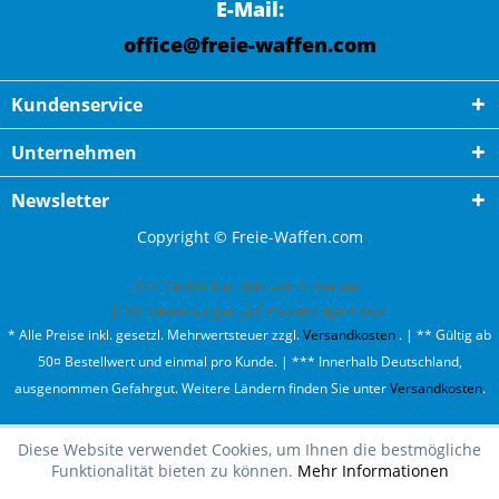
E-Mail:
office@freie-waffen.com
Kundenservice
Unternehmen
Newsletter
Copyright © Freie-Waffen.com
ESC GmbH
hat
4,87
von
5
Sternen
|
791
Bewertungen auf ProvenExpert.com
* Alle Preise inkl. gesetzl. Mehrwertsteuer zzgl.
Versandkosten
. | ** Gültig ab
50¤ Bestellwert und einmal pro Kunde. | *** Innerhalb Deutschland,
ausgenommen Gefahrgut. Weitere Ländern finden Sie unter
Versandkosten
.
Diese Website verwendet Cookies, um Ihnen die bestmögliche
Oh fast ausverkauft!
Funktionalität bieten zu können.
Mehr Informationen
Wir haben nur noch 2 mal Draxxus Basic Training auf