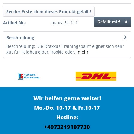
Sei der Erste, dem dieses Produkt gefällt!
Gefällt mir!
Artikel-Nr.:
maxs151-111
Beschreibung
Beschreibung: Die Draxxus Trainingspaint eignet sich sehr
gut für Feldbetreiber, Rookie oder...
mehr
Wir helfen gerne weiter!
Mo.-Do. 10-17 & Fr.10-17
Hotline:
+4973219107730