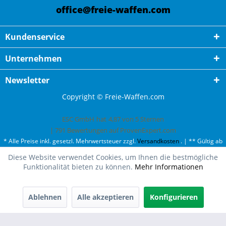
office@freie-waffen.com
Kundenservice
Unternehmen
Newsletter
Copyright © Freie-Waffen.com
ESC GmbH
hat
4,87
von
5
Sternen
|
791
Bewertungen auf ProvenExpert.com
* Alle Preise inkl. gesetzl. Mehrwertsteuer zzgl.
Versandkosten
. | ** Gültig ab
50¤ Bestellwert und einmal pro Kunde. | *** Innerhalb Deutschland,
Diese Website verwendet Cookies, um Ihnen die bestmögliche
ausgenommen Gefahrgut. Weitere Ländern finden Sie unter
Versandkosten
.
Funktionalität bieten zu können.
Mehr Informationen
Ablehnen
Alle akzeptieren
Konfigurieren