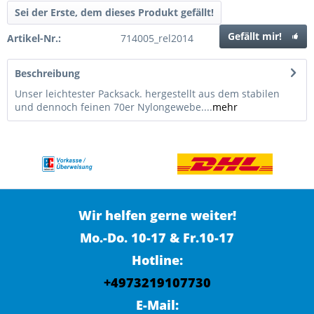
Sei der Erste, dem dieses Produkt gefällt!
Gefällt mir!
Artikel-Nr.:
714005_rel2014
Beschreibung
Unser leichtester Packsack. hergestellt aus dem stabilen
und dennoch feinen 70er Nylongewebe....
mehr
Wir helfen gerne weiter!
Mo.-Do. 10-17 & Fr.10-17
Hotline:
+4973219107730
E-Mail: