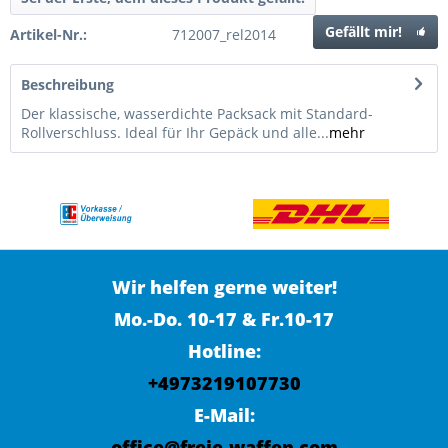
Gefällt mir!
Artikel-Nr.:
712007_rel2014
Beschreibung
Der klassische, wasserdichte Packsack mit Standard-
Rollverschluss. Ideal für Ihr Gepäck und alle...
mehr
Wir helfen gerne weiter!
Mo.-Do. 10-17 & Fr.10-17
Hotline:
+4973219107730
E-Mail:
office@freie-waffen.com