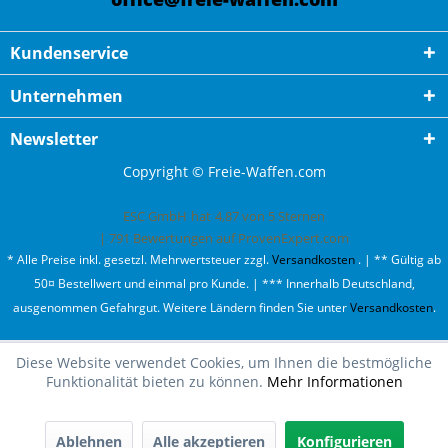
Kundenservice
Unternehmen
Newsletter
Copyright © Freie-Waffen.com
ESC GmbH
hat
4,87
von
5
Sternen
|
791
Bewertungen auf ProvenExpert.com
* Alle Preise inkl. gesetzl. Mehrwertsteuer zzgl.
Versandkosten
. | ** Gültig ab
50¤ Bestellwert und einmal pro Kunde. | *** Innerhalb Deutschland,
ausgenommen Gefahrgut. Weitere Ländern finden Sie unter
Versandkosten
.
Diese Website verwendet Cookies, um Ihnen die bestmögliche
Funktionalität bieten zu können.
Mehr Informationen
Ablehnen
Alle akzeptieren
Konfigurieren