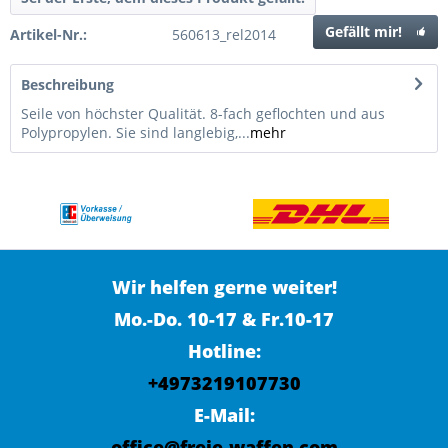
Gefällt mir!
Artikel-Nr.:
560613_rel2014
Beschreibung
Seile von höchster Qualität. 8-fach geflochten und aus
Polypropylen. Sie sind langlebig,...
mehr
Wir helfen gerne weiter!
Mo.-Do. 10-17 & Fr.10-17
Hotline:
+4973219107730
E-Mail:
office@freie-waffen.com