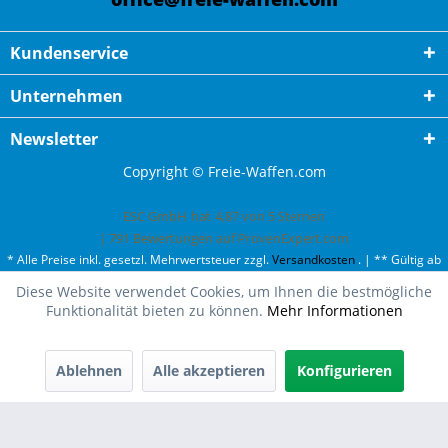
Kundenservice
Unternehmen
Newsletter
Copyright © Freie-Waffen.com
ESC GmbH
hat
4,87
von
5
Sternen
|
791
Bewertungen auf ProvenExpert.com
* Alle Preise inkl. gesetzl. Mehrwertsteuer zzgl.
Versandkosten
. | ** Gültig ab
50¤ Bestellwert und einmal pro Kunde. | *** Innerhalb Deutschland,
Diese Website verwendet Cookies, um Ihnen die bestmögliche
ausgenommen Gefahrgut. Weitere Ländern finden Sie unter
Versandkosten
.
Funktionalität bieten zu können.
Mehr Informationen
Ablehnen
Alle akzeptieren
Konfigurieren