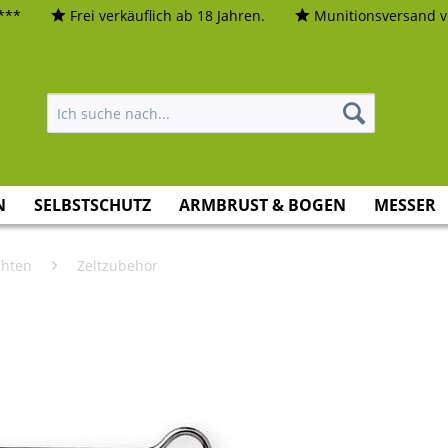
***
Frei verkäuflich ab 18 Jahren.
Munitionsversand vi
N
SELBSTSCHUTZ
ARMBRUST & BOGEN
MESSER
hten
Zeltzubehör