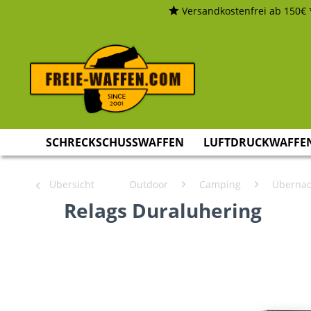
Versandkostenfrei ab 150€ 
SCHRECKSCHUSSWAFFEN
LUFTDRUCKWAFFE
Übersicht
Outdoor
Camping
Übernac
Relags Duraluhering