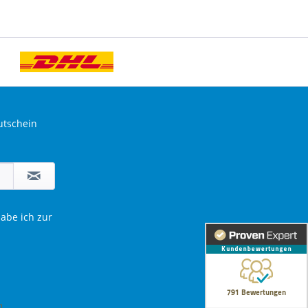
utschein
abe ich zur
m