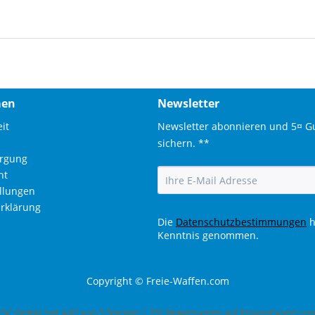
men
Newsletter
it
Newsletter abonnieren und 5¤ G
sichern. **
orgung
ht
ellungen
rklärung
Die
Datenschutzbestimmungen
h
Kenntnis genommen.
Copyright © Freie-Waffen.com
ESC GmbH
hat
4,87
von
5
Sternen
|
791
Bewertungen auf ProvenExpert.co