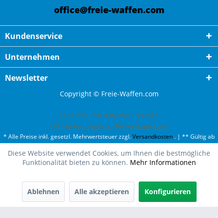
office@freie-waffen.com
Kundenservice
Unternehmen
Newsletter
Copyright © Freie-Waffen.com
ESC GmbH
hat
4,87
von
5
Sternen
|
791
Bewertungen auf ProvenExpert.com
* Alle Preise inkl. gesetzl. Mehrwertsteuer zzgl.
Versandkosten
. | ** Gültig ab
50¤ Bestellwert und einmal pro Kunde. | *** Innerhalb Deutschland,
Diese Website verwendet Cookies, um Ihnen die bestmögliche
ausgenommen Gefahrgut. Weitere Ländern finden Sie unter
Versandkosten
.
Funktionalität bieten zu können.
Mehr Informationen
Ablehnen
Alle akzeptieren
Konfigurieren