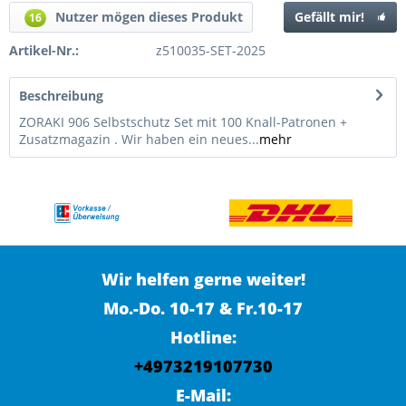
Nutzer mögen dieses Produkt
Gefällt mir!
16
Artikel-Nr.:
z510035-SET-2025
Beschreibung
ZORAKI 906 Selbstschutz Set mit 100 Knall-Patronen +
Zusatzmagazin . Wir haben ein neues...
mehr
Wir helfen gerne weiter!
Mo.-Do. 10-17 & Fr.10-17
Hotline:
+4973219107730
E-Mail: