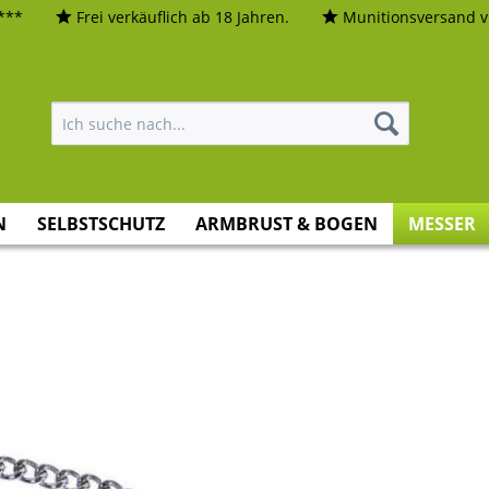
***
Frei verkäuflich ab 18 Jahren.
Munitionsversand vi
N
SELBSTSCHUTZ
ARMBRUST & BOGEN
MESSER