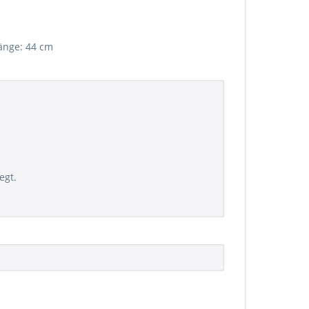
änge: 44 cm
egt.