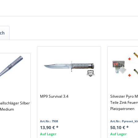
ch
MP9 Survival 3.4
Silvester Pyro M
Teile Zink Feue
llschläger Silber
Platzpatronen
 Medium
Art.Nr.: 7938
Art.Nr.: Pyroset_kl
13,90 € *
50,10 € *
Auf Lager
Auf Lager