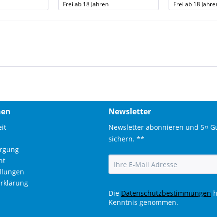
Frei ab 18 Jahren
Frei ab 18 Jahre
men
Newsletter
it
Newsletter abonnieren und 5¤ G
sichern. **
orgung
ht
ellungen
rklärung
Die
Datenschutzbestimmungen
h
Kenntnis genommen.