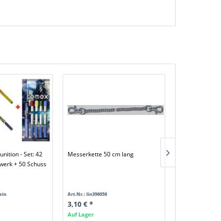
unition - Set: 42
Messerkette 50 cm lang
rwerk + 50 Schuss
Ballistol Unive
ein
Art.Nr.: lin396050
Inhalt
200 Millil
3,10 € *
Art.Nr.: bu1094
7,90 € *
Auf Lager