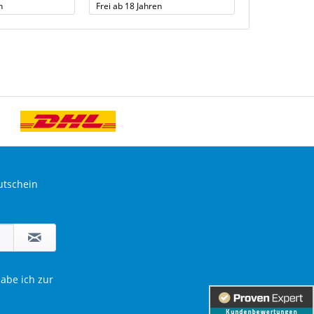
n
Frei ab 18 Jahren
Auf Lager
utschein
abe ich zur