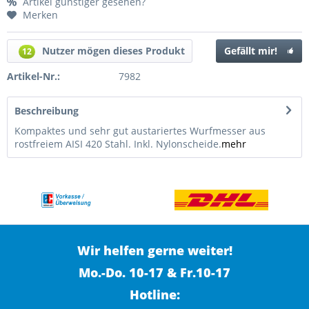
Artikel günstiger gesehen?
Merken
Nutzer mögen dieses Produkt
Gefällt mir!
12
Artikel-Nr.:
7982
Beschreibung
Kompaktes und sehr gut austariertes Wurfmesser aus
rostfreiem AISI 420 Stahl. Inkl. Nylonscheide.
mehr
Wir helfen gerne weiter!
Mo.-Do. 10-17 & Fr.10-17
Hotline: