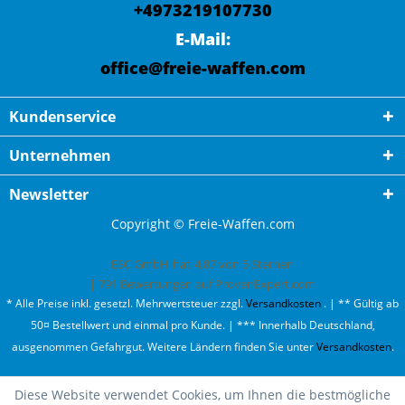
+4973219107730
E-Mail:
office@freie-waffen.com
Kundenservice
Unternehmen
Newsletter
Copyright © Freie-Waffen.com
ESC GmbH
hat
4,87
von
5
Sternen
|
791
Bewertungen auf ProvenExpert.com
* Alle Preise inkl. gesetzl. Mehrwertsteuer zzgl.
Versandkosten
. | ** Gültig ab
50¤ Bestellwert und einmal pro Kunde. | *** Innerhalb Deutschland,
ausgenommen Gefahrgut. Weitere Ländern finden Sie unter
Versandkosten
.
Diese Website verwendet Cookies, um Ihnen die bestmögliche