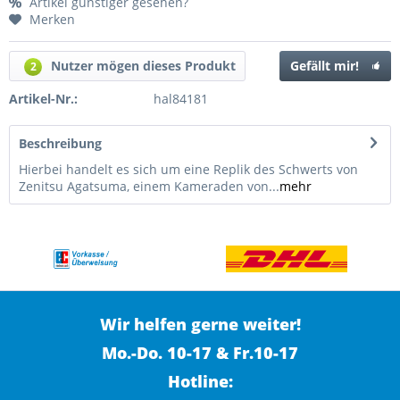
Artikel günstiger gesehen?
Merken
Nutzer mögen dieses Produkt
Gefällt mir!
2
Artikel-Nr.:
hal84181
Beschreibung
Hierbei handelt es sich um eine Replik des Schwerts von
Zenitsu Agatsuma, einem Kameraden von...
mehr
Wir helfen gerne weiter!
Mo.-Do. 10-17 & Fr.10-17
Hotline: