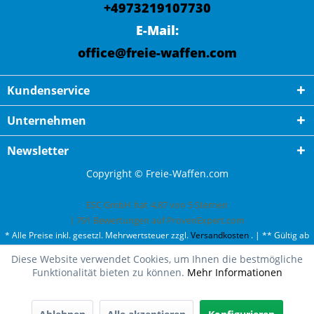
+4973219107730
E-Mail:
office@freie-waffen.com
Kundenservice
Unternehmen
Newsletter
Copyright © Freie-Waffen.com
ESC GmbH
hat
4,87
von
5
Sternen
|
791
Bewertungen auf ProvenExpert.com
* Alle Preise inkl. gesetzl. Mehrwertsteuer zzgl.
Versandkosten
. | ** Gültig ab
50¤ Bestellwert und einmal pro Kunde. | *** Innerhalb Deutschland,
Diese Website verwendet Cookies, um Ihnen die bestmögliche
ausgenommen Gefahrgut. Weitere Ländern finden Sie unter
Versandkosten
.
Funktionalität bieten zu können.
Mehr Informationen