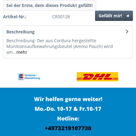
Sei der Erste, dem dieses Produkt gefällt!
Gefällt mir!
Artikel-Nr.:
CR00128
Beschreibung
Beschreibung: Der aus Cordura hergestellte
Munitionsaufbewahrungsbeutel (Ammo Pouch) wird
am...
mehr
Wir helfen gerne weiter!
Mo.-Do. 10-17 & Fr.10-17
Hotline:
+4973219107730