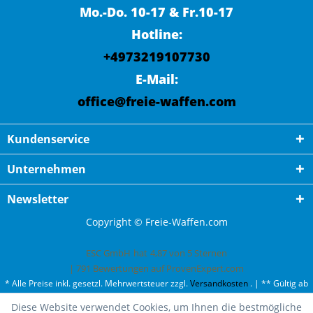
Mo.-Do. 10-17 & Fr.10-17
Hotline:
+4973219107730
E-Mail:
office@freie-waffen.com
Kundenservice
Unternehmen
Newsletter
Copyright © Freie-Waffen.com
ESC GmbH
hat
4,87
von
5
Sternen
|
791
Bewertungen auf ProvenExpert.com
* Alle Preise inkl. gesetzl. Mehrwertsteuer zzgl.
Versandkosten
. | ** Gültig ab
50¤ Bestellwert und einmal pro Kunde. | *** Innerhalb Deutschland,
Diese Website verwendet Cookies, um Ihnen die bestmögliche