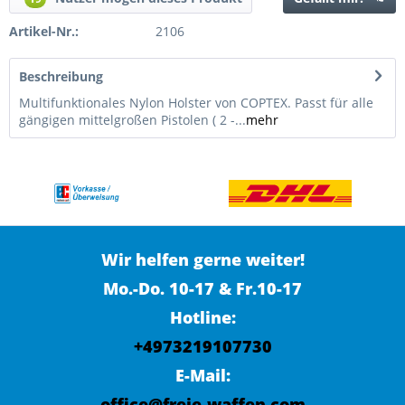
Artikel-Nr.:
2106
Beschreibung
Multifunktionales Nylon Holster von COPTEX. Passt für alle
gängigen mittelgroßen Pistolen ( 2 -...
mehr
Wir helfen gerne weiter!
Mo.-Do. 10-17 & Fr.10-17
Hotline:
+4973219107730
E-Mail:
office@freie-waffen.com