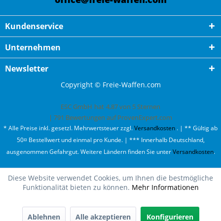
Kundenservice
Unternehmen
Newsletter
Copyright © Freie-Waffen.com
ESC GmbH
hat
4,87
von
5
Sternen
|
791
Bewertungen auf ProvenExpert.com
* Alle Preise inkl. gesetzl. Mehrwertsteuer zzgl.
Versandkosten
. | ** Gültig ab
50¤ Bestellwert und einmal pro Kunde. | *** Innerhalb Deutschland,
ausgenommen Gefahrgut. Weitere Ländern finden Sie unter
Versandkosten
.
Diese Website verwendet Cookies, um Ihnen die bestmögliche
Funktionalität bieten zu können.
Mehr Informationen
Ablehnen
Alle akzeptieren
Konfigurieren