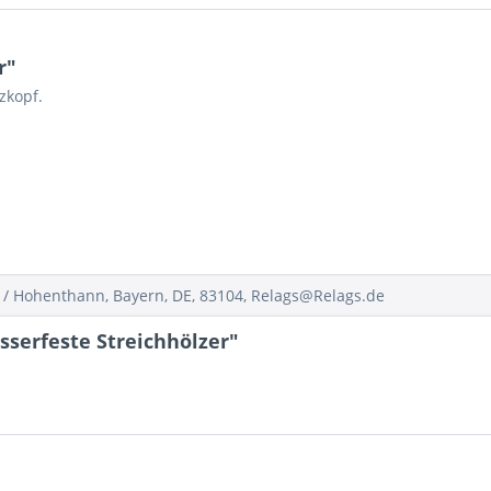
r"
zkopf.
/ Hohenthann, Bayern, DE, 83104, Relags@Relags.de
serfeste Streichhölzer"