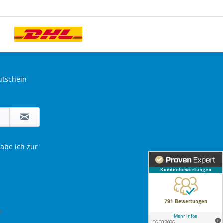
utschein
abe ich zur
m