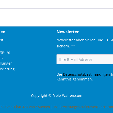
men
Newsletter
it
Newsletter abonnieren und 5¤ G
sichern. **
orgung
ht
ellungen
rklärung
Die
Datenschutzbestimmungen
h
Kenntnis genommen.
Copyright © Freie-Waffen.com
ESC GmbH
hat
4,87
von
5
Sternen
|
791
Bewertungen auf ProvenExpert.co