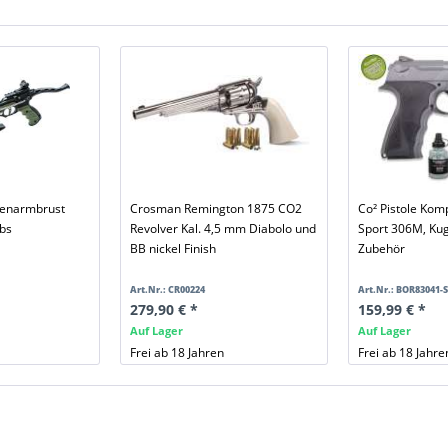
lenarmbrust
Crosman Remington 1875 CO2
Co² Pistole Komp
lbs
Revolver Kal. 4,5 mm Diabolo und
Sport 306M, Ku
BB nickel Finish
Zubehör
Art.Nr.: CR00224
Art.Nr.: BOR83041-S
279,90 € *
159,99 € *
Auf Lager
Auf Lager
Frei ab 18 Jahren
Frei ab 18 Jahre