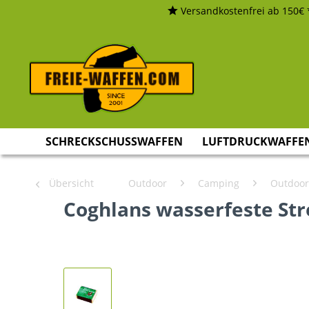
Versandkostenfrei ab 150€ 
SCHRECKSCHUSSWAFFEN
LUFTDRUCKWAFFE
Übersicht
Outdoor
Camping
Outdoor
Coghlans wasserfeste Str