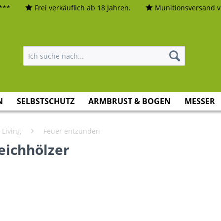
***
Frei verkäuflich ab 18 Jahren.
Munitionsversand vi
N
SELBSTSCHUTZ
ARMBRUST & BOGEN
MESSER
 Living
Feuer entzünden
eichhölzer