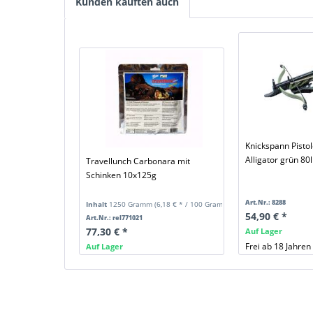
Kunden kauften auch
Knickspann Pisto
Alligator grün 80
Travellunch Carbonara mit
Schinken 10x125g
Art.Nr.: 8288
Inhalt
1250 Gramm
(6,18 € * / 100 Gramm)
54,90 € *
Art.Nr.: rel771021
77,30 € *
Auf Lager
Frei ab 18 Jahren
Auf Lager