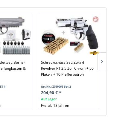
lettset: Borner
Schreckschuss Set: Zoraki
Elektroschocke
gelfangkasten &
Revolver R1 2,5 Zoll Chrom + 50
Power 200 - PT
Platz- / + 10 Pfefferpatron
Dioden - schw
ET-1
Art.Nr.: Z510065-Set-2
Art.Nr.: 1032
204,90 € *
84,90 € *
Auf Lager
Auf Lager
n
Frei ab 18 Jahren
Frei ab 18 Jahr