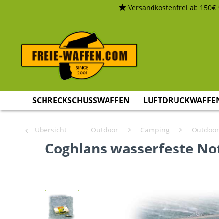
Versandkostenfrei ab 150€ 
SCHRECKSCHUSSWAFFEN
LUFTDRUCKWAFFE
Übersicht
Outdoor
Camping
Outdoor
Coghlans wasserfeste Not