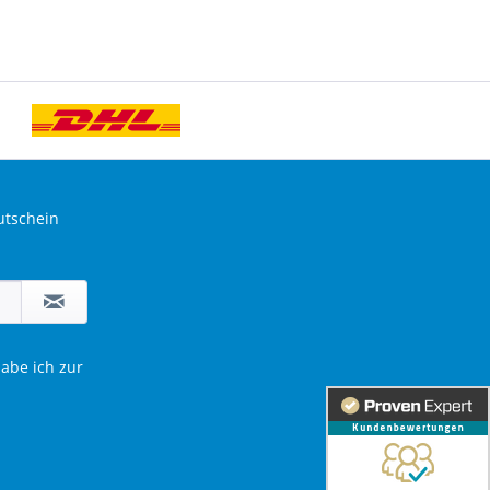
utschein
abe ich zur