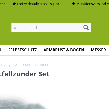
***
Frei verkäuflich ab 18 Jahren.
Munitionsversand vi
N
SELBSTSCHUTZ
ARMBRUST & BOGEN
MESSER
 Living
Feuer entzünden
fallzünder Set