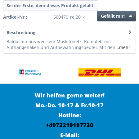
Sei der Erste, dem dieses Produkt gefällt!
Gefällt mir!
Artikel-Nr.:
500470_rel2014
Beschreibung
Baldachin aus weissem Moskitonetz. Komplett mit
Aufhängehaken und Aufbewahrungsbeutel. Mit den...
mehr
Wir helfen gerne weiter!
Mo.-Do. 10-17 & Fr.10-17
Hotline:
+4973219107730
E-Mail: