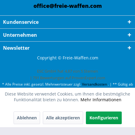
office@freie-waffen.com
Kundenservice
Unternehmen
Newsletter
Copyright © Freie-Waffen.com
ESC GmbH
hat
4,87
von
5
Sternen
|
791
Bewertungen auf ProvenExpert.com
* Alle Preise inkl. gesetzl. Mehrwertsteuer zzgl.
Versandkosten
. | ** Gültig ab
50¤ Bestellwert und einmal pro Kunde. | *** Innerhalb Deutschland,
Diese Website verwendet Cookies, um Ihnen die bestmögliche
ausgenommen Gefahrgut. Weitere Ländern finden Sie unter
Versandkosten
.
Funktionalität bieten zu können.
Mehr Informationen
Ablehnen
Alle akzeptieren
Konfigurieren