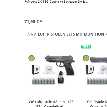
RAMbone 2.0 TBG-Double Kit Schleuder Zwille...
71,90 € *
☆☆☆ LUFTPISTOLEN SETS MIT MUNITION
TIPP!
Co² Luftpistole 4,5 mm (.177)
Co² Pistole 
BB - Komplettset:...
Crosman Vi