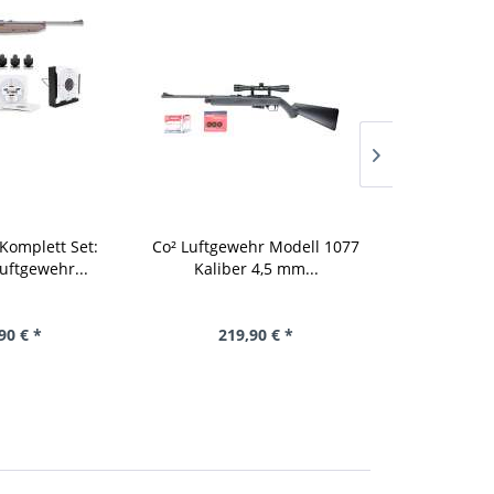
Komplett Set:
Co² Luftgewehr Modell 1077
Komplettset:
uftgewehr...
Kaliber 4,5 mm...
Bear
90 € *
219,90 € *
197