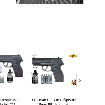
 Komplettset:
Crosman C11 Co² Luftpistole
Co² Pistol
dell C11,...
4,5mm BB - Komplett...
Borner