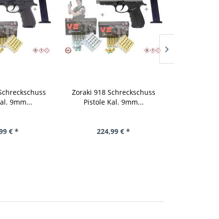
 Schreckschuss
Zoraki 918 Schreckschuss
Zoraki 914
Kal. 9mm...
Pistole Kal. 9mm...
Pistole
99 € *
224,99 € *
249