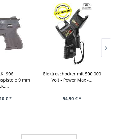
KI 906
Elektroschocker mit 500.000
Elektroscho
sspistole 9 mm
Volt - Power Max -...
Volt - P
.K....
10 € *
94,90 € *
94