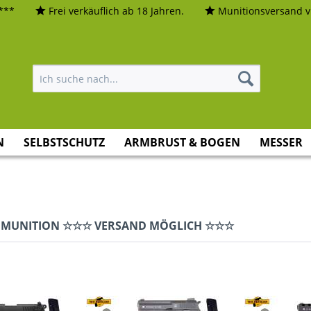
***
Frei verkäuflich ab 18 Jahren.
Munitionsversand vi
N
SELBSTSCHUTZ
ARMBRUST & BOGEN
MESSER
IT MUNITION ☆☆☆ VERSAND MÖGLICH ☆☆☆