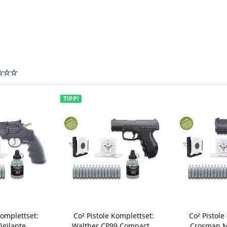
 ☆☆☆
TIPP!
Komplettset:
Co² Pistole Komplettset:
Co² Pistole
gilante...
Walther CP99 Compact...
Crosman Mo