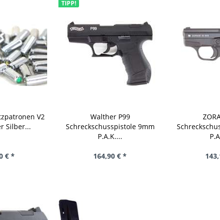
TIPP!
tzpatronen V2
Walther P99
ZORA
 Silber...
Schreckschusspistole 9mm
Schreckschu
P.A.K....
P.A
0 € *
164,90 € *
143,