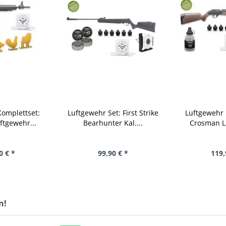
omplettset:
Luftgewehr Set: First Strike
Luftgewehr 
tgewehr...
Bearhunter Kal....
Crosman L
0 € *
99,90 € *
119,
n!